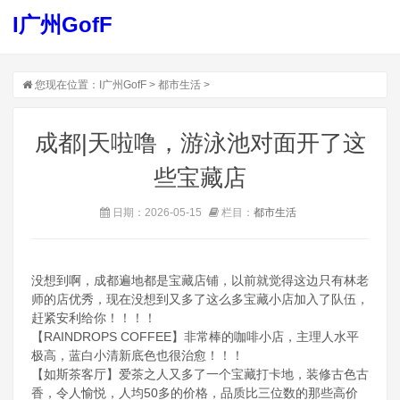
I广州GofF
您现在位置：
I广州GofF
>
都市生活
>
成都|天啦噜，游泳池对面开了这
些宝藏店
日期：2026-05-15
栏目：
都市生活
没想到啊，成都遍地都是宝藏店铺，以前就觉得这边只有林老
师的店优秀，现在没想到又多了这么多宝藏小店加入了队伍，
赶紧安利给你！！！！
【RAINDROPS COFFEE】非常棒的咖啡小店，主理人水平
极高，蓝白小清新底色也很治愈！！！
【如斯茶客厅】爱茶之人又多了一个宝藏打卡地，装修古色古
香，令人愉悦，人均50多的价格，品质比三位数的那些高价