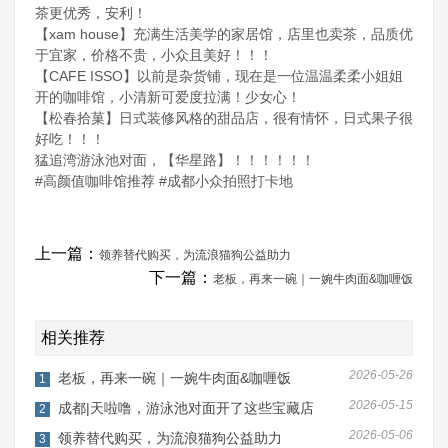
茶更优秀，安利！
【xam house】充满生活美学的家居馆，店里也卖茶，品质优
于宜家，价格不贵，小众且美好！！！
【CAFE ISSO】以前是杂货铺，现在是一位温温柔柔小姐姐
开的咖啡馆，小清新可爱度拉满！少女心！
【松春拾菓】日式装修风格的甜品店，很有情怀，日式果子很
好吃！！！
猛追湾游泳池对面，【华星路】！！！！！！
#高颜值咖啡馆推荐 #成都小众拍照打卡地
上一篇：
领养替代购买，为流浪猫狗公益助力
下一篇：
老板，再来一碗｜一婉牛肉面&咖喱饭
相关推荐
2026-05-26
老板，再来一碗｜一婉牛肉面&咖喱饭
1
2026-05-15
成都|天啦噜，游泳池对面开了这些宝藏店
2
2026-05-06
领养替代购买，为流浪猫狗公益助力
3