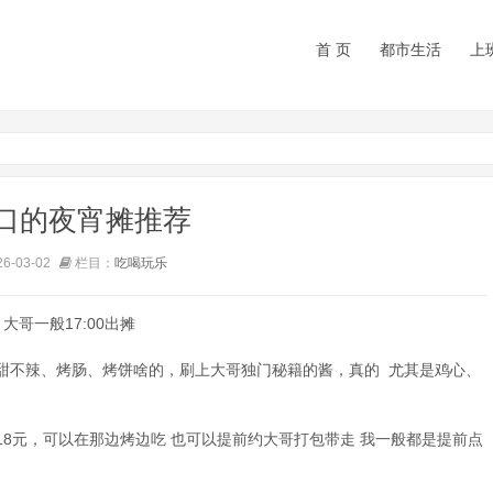
首 页
都市生活
上
口的夜宵摊推荐
-03-02
栏目：
吃喝玩乐
哥一般17:00出摊
甜不辣、烤肠、烤饼啥的，刷上大哥独门秘籍的酱，真的 尤其是鸡心、
费18元，可以在那边烤边吃 也可以提前约大哥打包带走 我一般都是提前点