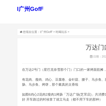
I广州GofF
您现在位置：
I广州GofF
>
吃喝玩乐
>
万达门
日期：2026
在万达2号门（星巴克奈雪那个门）门口的一家烤面筋摊，大
有花肉、瘦肉、鸡心、豆腐卷、金针菇、腰子、马步鱼、
肠、马步鱼、烤饼，那个酱真的太香啦
如图6鸡心2花肉2瘦肉1烤肠「万达广场(芝罘店)」共消
好 开车路过的时候拿了就立马走（都不用下车的那种）