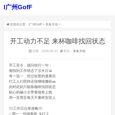
I广州GofF
您现在位置：
I广州GofF
>
美食天地
>
开工动力不足 来杯咖啡找回状态
日期：2026-05-31
栏目：
美食天地
开工至今，就问你们一句：
都找到工作状态了没👩🏻‍💻
有一说一，经过短暂的逃离后
打工人们照样还得继续搬砖🧱
此时此刻只能靠咖啡找回状态
贴心的融小主带着瑞幸上线
周一至周五每天不重样安排上
✍🏻工作日点单攻略✍🏻
✅周一：丝绒拿铁 ¥17.2