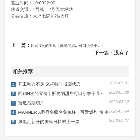
营业时间：10:0022:00
轨道交通：1号线、2号线大坪站
公共交通：大坪七牌坊站/大坪
上一篇：
回购N次的零食｜酥脆的甜甜可口小饼干儿～
下一篇：没有了
相关推荐
2026-05-31
开工动力不足 来杯咖啡找回状态
1
2026-05-20
回购N次的零食｜酥脆的甜甜可口小饼干儿～
2
2026-05-12
蜜瓜慕斯切片
3
2026-05-04
MANNER X乔乔兔联名兔兔杯，可爱爆炸 快冲
4
2026-04-27
凤凰汇新开的国民日料村上一屋
5