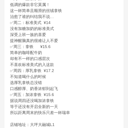
低调的爆款非它莫属！
这一杯简单且顺滑的丝绒拿铁
治愈了谁的纠结我不说…
✅周二：标准美式 ¥14
没有加糖加奶的标准美式
深受上班一族的喜爱
提神醒脑真的很难让人不爱
✅周三：拿铁 ¥15.6
简单的咖啡配牛奶
却有不一样的口感层次
不喜欢标准美式的入这款
✅周四：厚乳拿铁 ¥17.2
不知道喝什么的时候
选厚乳拿铁总没错
口感醇厚、奶香浓郁到起飞
✅周五：加浓拿铁 ¥15.6
据说周四还没喝加浓拿铁
等于还没有开启全新的一天
所以距离周末的快乐只差一杯瑞幸
店铺地址：大坪大融城L1